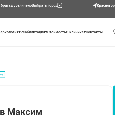
 бригад увеличено
Выбрать город
Красногор
аркология
Реабилитация
Стоимость
О клинике
Контакты
ич
ов Максим