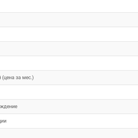
(цена за мес.)
еждение
ции