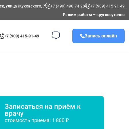
ск
, улица Жуковского, 7
+7 (499) 490-74-28
+7 (909) 415-91-49
Режим работы – круглосуточно
Запись онлайн
+7 (909) 415-91-49
Записаться на приём к
врачу
стоимость приема: 1 800 ₽