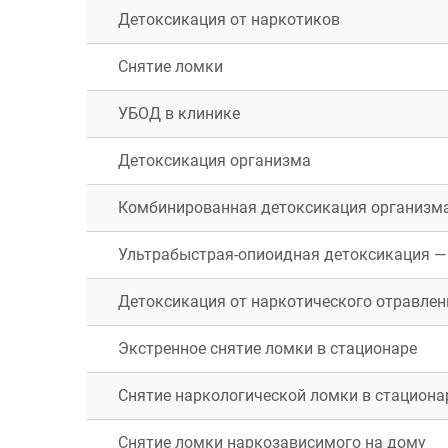
Детоксикация от наркотиков
Снятие ломки
УБОД в клинике
Детоксикация организма
Москва
Комбинированная детоксикация организм
Воскресенск
Дубна
Ультрабыстрая-опиоидная детоксикация 
Ивантеевка
Королёв
Детоксикация от наркотического отравлен
Мытищи
Одинцово
Экстренное снятие ломки в стационаре
Пушкино
Сергиев Посад
Снятие наркологической ломки в стациона
Чехов
Котельники
Снятие ломки наркозависимого на дому
Павловский Посад