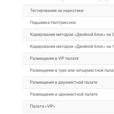
Фрязино
Тестирование на наркотики
Краснознаменск
Звенигород
Подшивка Налтрексона
Истра
Дедовск
Кодирование методом «Двойной блок» на 
Лосино-Петровски
Озёры
Кодирование методом «Двойной блок» на 
Голицыно
Хотьково
Пущино
Размещение в VIP палате
Руза
Белоозёрский
Размещение в трех или четырместной пала
Пересвет
Размещение в двухместной палате
Размещение в одноместной палате
Палата «VIP»