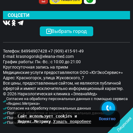
СОЦСЕТИ
Выбрать город
Телефон:
84994907428
+7 (909) 415-91-49
E-mail:
krasnogorsk@eleana-med.com
График работы: Пн.-Вс.: с 10:00 до 21:00
Тетерина Ирина
Круглосуточная запись на прием
Медицинские услуги предоставляются ООО «ЮгЭкоСервис+»
Нужна срочная помощь? Есть
Адрес: Красногорск, улица Жуковского, 7
вопросы? Дежурный нарколог
Все цены, предоставленные сайтом, не являются публичной
на связи 24/7 - напишите нам!
офертой и имеют исключительно информационный характер.
© 2026 Наркологическая клиника «ЭлеанаМед»
Согласие на обработку персональных данных с помощью сервиса
«Яндекс.Метрика»
Согласие на обработку персональных данных
Политика обработки и защиты персональных данных
Сайт использует cookies и
Политика конфиденциальности
Лицензия
Понятно
Яндекс.Метрику
Узнать подробнее
Пользовательское соглашение