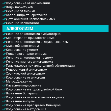
Кодирование от наркомании
Виды наркотиков
Лечение от лирики
Капельница от наркотиков
Детоксикация наркозависимых
Лечение наркомании
АЛКОГОЛИЗМ
Лечение алкоголизма амбулаторно
Ксенотерапия при алкоголизме
Лечение алкоголизма иглоукалыванием
Мужской алкоголизм
Кодирование уколом
Подшивка от алкоголизма
Лечение алкоголизма на дому
Лечение пивного алкоголизма
Плазмаферез при алкогольной абстиненции
Подростковый алкоголизм
Хронический алкоголизм
Кодирование от алкоголя
Метод Довженко
Лазерное кодирование
Кодирование методом двойной блок
Вшивание Эспераль
Кодирование от алкоголизма на дому
Вшивание ампулы
Кодирование препаратом Вивитрол
Кодирование методом SIT