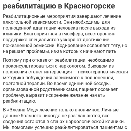
Лобня
реабилитацию в Красногорске
Люберцы
Мытищи
Реабилитационные мероприятия завершают лечение
Наро-Фоминск
алкогольной зависимости. Они необходимы для
Ногинск
полноценной адаптации человека после выхода из
Одинцово
клиники. Благоприятная атмосфера, всесторонняя
Орехово-Зуево
поддержка специалистов ускоряют достижение
Подольск
пожизненной ремиссии. Кодирование ослабляет тягу, но
Пушкино
не решает проблемы, из-за которых начинают пить.
Раменское
Поэтому при отказе от реабилитации, необходимо
Реутов
проконсультироваться с наркологом. Выходом из
Сергиев Посад
положения станет интервенция — психотерапевтическая
Серпухов
ЗАДАТЬ ВОПРОС
методика побуждения зависимого к полноценной,
Химки
поэтапной терапии. Во время единичной беседы,
Чехов
ЗАПОЛНИТЕ ФОРМУ
организованной родственниками, пациент осознает
Щёлково
ВЫЗВАТЬ ВРАЧА
проблему, выразит искреннее желание начать
Электросталь
Заполните форму ниже, мы вам
реабилитацию.
Котельники
перезвоним
Электроугли
В «Элеана Мед» лечение только анонимное. Личные
Лыткарино
данные больного никогда не разглашаются, все
Павловский Посад
сведения остаются в стенах наркологической клиники.
Ступино
Мы помогаем успешно реабилитироваться пациентам с