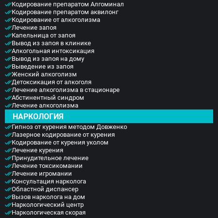
Кодирование препаратом Алгоминал
Кодирование препаратом аквилонг
Кодирование от алкоголизма
Лечение запоя
Капельница от запоя
Вывод из запоя в клинике
Алкогольная интоксикация
Вывод из запоя на дому
Выведение из запоя
Женский алкоголизм
Детоксикация от алкоголя
Лечение алкоголизма в стационаре
Абстинентный синдром
Лечение алкоголизма
НАРКОЛОГИЯ
Гипноз от курения методом Довженко
Лазерное кодирование от курения
Кодирование от курения уколом
Лечение курения
Принудительное лечение
Лечение токсикомании
Лечение игромании
Консультация нарколога
Областной диспансер
Вызов нарколога на дом
Наркологический центр
Наркологическая скорая