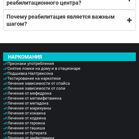
. Пациенты учатся жить без ПАВ (психоактивных
реабилитационного центра?
деятельность полностью прозрачна не
веществ), прорабатывают психотравмы, меняют
противоречит законодательству, познакомиться с
круг общения и проходят этап
Почему реабилитация является важным
фотоматериалами Вы можете на сайте.
Мы не удерживаем людей против их воли, наш
социальной адаптации
шагом?
реабилитационный центр – это не режимное
, чтобы успешно вернуться в общество.
учреждение. Большое время мы уделяем
мотивации, работе с психологами.
Реабилитация является важным шагом, так как
возвращает пациента к нормальной жизни
позволяет ему ресоциализироваться и закрепляет
НАРКОМАНИЯ
эффект от лечения.
Признаки употребления
Снятие ломки на дому и в стационаре
Подшивка Налтрексона
Тестирование на наркотики
Лечение зависимости от спайса
Лечение зависимости от соли
Лечение от мефедрона
Лечение от метамфетамина
Лечение от метадона
Лечение от марихуаны
Лечение от кокаина
Лечение от кодеина
Лечение от героина
Лечение от гашиша
Лечение от бутирата
Лечение от амфетамина