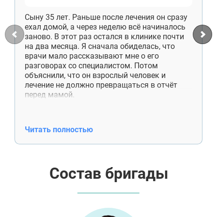
Сыну 35 лет. Раньше после лечения он сразу
ехал домой, а через неделю всё начиналось
заново. В этот раз остался в клинике почти
на два месяца. Я сначала обиделась, что
врачи мало рассказывают мне о его
разговорах со специалистом. Потом
объяснили, что он взрослый человек и
лечение не должно превращаться в отчёт
перед мамой.
Сейчас сын снимает комнату отдельно,
работает, приезжает к нам по выходным.
Денег больше не просит. Недавно сам купил
Читать полностью
отцу лекарства, хотя раньше даже не
спрашивал, что ему нужно. Спасибо
специалистам ещё и за работу со мной. Я
поняла, что помощь — это не постоянные
Состав бригады
проверки и спасение от каждой
неприятности.