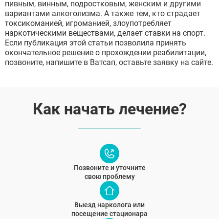
Дмитров
пивным, винным, подростковым, женским и другими
Фрязино
вариантами алкоголизма. А также тем, кто страдает
Дзержинский
токсикоманией, игроманией, злоупотребляет
Отправить
Солнечногорск
наркотическими веществами, делает ставки на спорт.
Отправить
Краснознаменск
Оставляя заявку Вы соглашаетесь с
политикой
Если публикация этой статьи позволила принять
конфиденциальности
Кашира
окончательное решение о прохождении реабилитации,
Отправить
Оставляя заявку Вы соглашаетесь с
политикой
Апрелевка
позвоните, напишите в Ватсап, оставьте заявку на сайте.
конфиденциальности
Звенигород
Оставляя заявку Вы соглашаетесь с
политикой
конфиденциальности
Протвино
Шатура
Истра
Как начать лечение?
Ликино-Дулёво
Можайск
Дедовск
Электрогорск
Луховицы
Лосино-Петровский
Позвоните и уточните
Красноармейск
свою проблему
Волоколамск
Озёры
Старая Купавна
Выезд нарколога или
Кубинка
посещение стационара
Голицыно