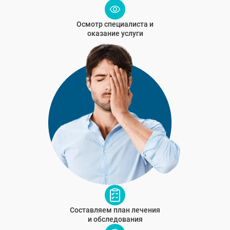
Бронницы
Рошаль
Осмотр специалиста и
Хотьково
оказание услуги
Зарайск
Куровское
Пущино
Черноголовка
Талдом
Руза
Краснозаводск
Яхрома
Белоозёрский
Высоковск
Дрезна
Пересвет
Составляем план лечения
и обследования