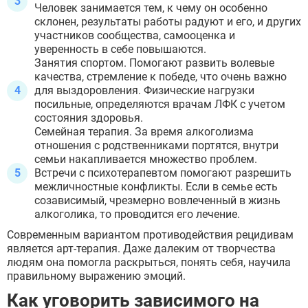
Человек занимается тем, к чему он особенно
склонен, результаты работы радуют и его, и других
участников сообщества, самооценка и
уверенность в себе повышаются.
Занятия спортом. Помогают развить волевые
качества, стремление к победе, что очень важно
ВЫБРАТЬ ГОРОД
для выздоровления. Физические нагрузки
посильные, определяются врачам ЛФК с учетом
состояния здоровья.
Семейная терапия. За время алкоголизма
Москва
отношения с родственниками портятся, внутри
Видное
семьи накапливается множество проблем.
Балашиха
Встречи с психотерапевтом помогают разрешить
Воскресенск
межличностные конфликты. Если в семье есть
Долгопрудный
созависимый, чрезмерно вовлеченный в жизнь
Домодедово
алкоголика, то проводится его лечение.
Дубна
Егорьевск
Современным вариантом противодействия рецидивам
Жуковский
является арт-терапия. Даже далеким от творчества
Ивантеевка
людям она помогла раскрыться, понять себя, научила
Клин
правильному выражению эмоций.
Коломна
Как уговорить зависимого на
Королёв