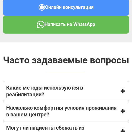
Онлайн консультация
Написать на WhatsApp
Часто задаваемые вопросы
Какие методы используются в
реабилитации?
Насколько комфортны условия проживания
В основе нашей реабилитационной программы
в вашем центре?
лежит доказательная психотерапия и
модифицированная
Могут ли пациенты сбежать из
программа «12 шагов»
Наш центр работает строго в правовом поле, наша