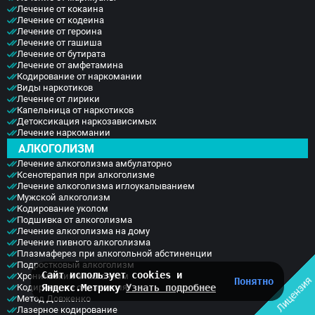
Лечение от кокаина
Лечение от кодеина
Лечение от героина
Лечение от гашиша
Лечение от бутирата
Лечение от амфетамина
Кодирование от наркомании
Виды наркотиков
Лечение от лирики
Капельница от наркотиков
Детоксикация наркозависимых
Лечение наркомании
АЛКОГОЛИЗМ
Лечение алкоголизма амбулаторно
Ксенотерапия при алкоголизме
Лечение алкоголизма иглоукалыванием
Мужской алкоголизм
Кодирование уколом
Подшивка от алкоголизма
Лечение алкоголизма на дому
Лечение пивного алкоголизма
Плазмаферез при алкогольной абстиненции
Подростковый алкоголизм
Сайт использует cookies и
Хронический алкоголизм
Лицензия
Понятно
Кодирование от алкоголя
Яндекс.Метрику
Узнать подробнее
Метод Довженко
Лазерное кодирование