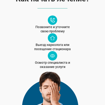
Позвоните и уточните
ВЫБРАТЬ ГОРОД
свою проблему
Выезд нарколога или
Москва
посещение стационара
Видное
Балашиха
Воскресенск
Осмотр специалиста и
Долгопрудный
оказание услуги
Домодедово
Дубна
Егорьевск
Жуковский
Ивантеевка
Клин
Коломна
Королёв