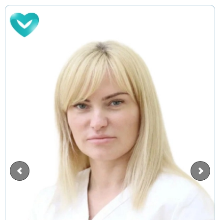
Дмитров
Фрязино
Дзержинский
Отправить
Солнечногорск
Отправить
Краснознаменск
Оставляя заявку Вы соглашаетесь с
политикой
конфиденциальности
Кашира
Отправить
Оставляя заявку Вы соглашаетесь с
политикой
Апрелевка
конфиденциальности
Звенигород
Оставляя заявку Вы соглашаетесь с
политикой
конфиденциальности
Протвино
Шатура
Истра
Ликино-Дулёво
Можайск
Дедовск
Электрогорск
Луховицы
Лосино-Петровский
Красноармейск
Волоколамск
Озёры
Старая Купавна
Кубинка
Голицыно