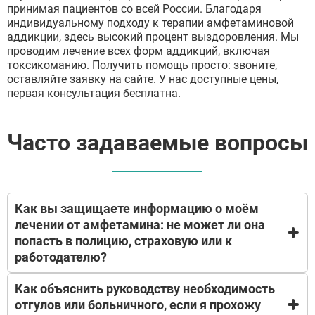
принимая пациентов со всей России. Благодаря
индивидуальному подходу к терапии амфетаминовой
аддикции, здесь высокий процент выздоровления. Мы
проводим лечение всех форм аддикций, включая
токсикоманию. Получить помощь просто: звоните,
оставляйте заявку на сайте. У нас доступные цены,
первая консультация бесплатна.
Часто задаваемые вопросы
Как вы защищаете информацию о моём
лечении от амфетамина: не может ли она
попасть в полицию, страховую или к
работодателю?
Как объяснить руководству необходимость
По закону (врачебная тайна, 152-ФЗ), мы не имеем
отгулов или больничного, если я прохожу
права разглашать информацию без вашего