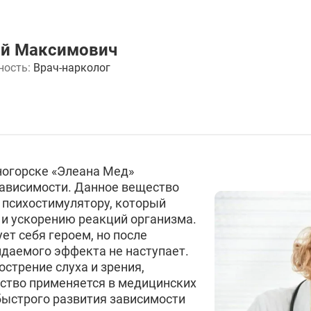
ай Максимович
ность:
Врач-нарколог
ногорске «Элеана Мед»
ависимости. Данное вещество
 психостимулятору, который
 и ускорению реакций организма.
ет себя героем, но после
даемого эффекта не наступает.
стрение слуха и зрения,
ество применяется в медицинских
быстрого развития зависимости