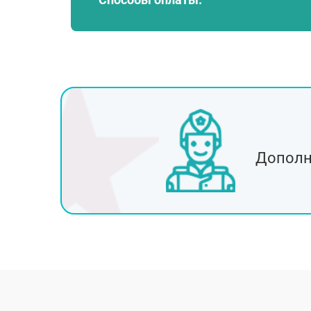
Фрязино
Краснознаменск
Звенигород
Истра
Дедовск
Лосино-Петровски
Озёры
Голицыно
Хотьково
Дополн
Пущино
Руза
Белоозёрский
Пересвет