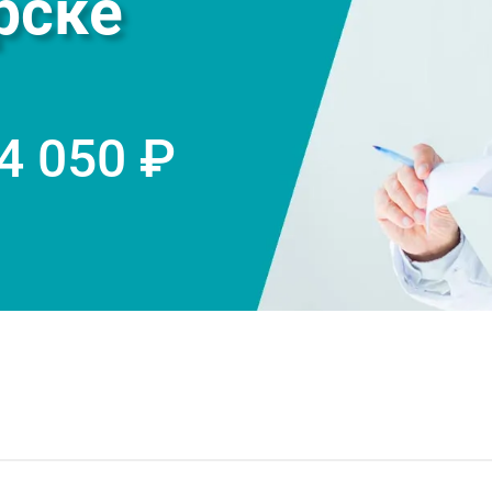
рске
 4 050 ₽