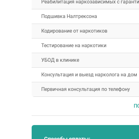
Реабилитация наркозависимых с гарантие
Подшивка Налтрексона
Кодирование от наркотиков
Тестирование на наркотики
УБОД в клинике
Москва
Воскресенск
Дубна
Консультация и выезд нарколога на дом
Ивантеевка
Королёв
Первичная консультация по телефону
Мытищи
Одинцово
П
Пушкино
Сергиев Посад
Чехов
Котельники
Павловский Посад
Способы оплаты: