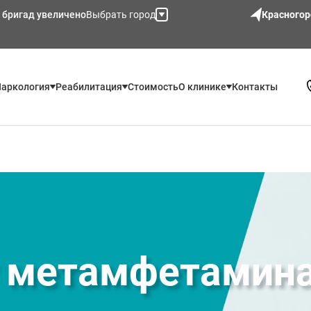
 бригад увеличено
Выбрать город
Красногор
аркология
Реабилитация
Стоимость
О клинике
Контакты
т метамфетамин