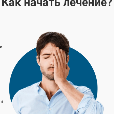
Как начать лечение?
те
 и