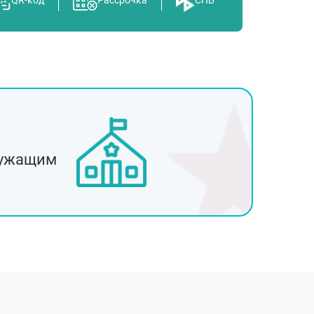
рск
к
ужащим