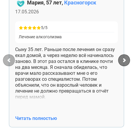
Мария, 57 лет,
Красногорск
17.05.2026
5/5
ВЫБРАТЬ ГОРОД
Лечение алкоголизма
Сыну 35 лет. Раньше после лечения он сразу
ехал домой, а через неделю всё начиналось
Москва
заново. В этот раз остался в клинике почти
Видное
на два месяца. Я сначала обиделась, что
Балашиха
врачи мало рассказывают мне о его
Воскресенск
разговорах со специалистом. Потом
Долгопрудный
объяснили, что он взрослый человек и
Домодедово
лечение не должно превращаться в отчёт
Дубна
перед мамой.
Егорьевск
Сейчас сын снимает комнату отдельно,
Жуковский
работает, приезжает к нам по выходным.
Ивантеевка
Денег больше не просит. Недавно сам купил
Читать полностью
Клин
отцу лекарства, хотя раньше даже не
Коломна
спрашивал, что ему нужно. Спасибо
Королёв
специалистам ещё и за работу со мной. Я