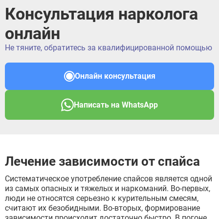
Бронницы
Консультация нарколога
Рошаль
Хотьково
онлайн
Зарайск
Куровское
Не тяните, обратитесь за квалифицированной помощью
Пущино
Черноголовка
Онлайн консультация
Талдом
Руза
Краснозаводск
Написать на WhatsApp
Яхрома
Белоозёрский
Высоковск
Дрезна
Пересвет
Лечение зависимости от спайса
Систематическое употребление спайсов является одной
из самых опасных и тяжелых и наркоманий. Во-первых,
люди не относятся серьезно к курительным смесям,
считают их безобидными. Во-вторых, формирование
зависимости происходит достаточно быстро. В погоне