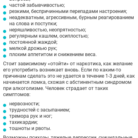
частой забывчивостью;
резкими, беспричинными перепадами настроения;
неадекватным, агрессивным, бурным реагированием
на слова и поступки;
неряшливостью, неопрятностью;
регулярным кашлем, осиплостью;
постоянной жаждой;
мелкой дрожью рук;
плохим аппетитом и снижением веса.
Стоит зависимому «отойти» от наркотика, как желание
его употребить возникает вновь. Если по каким-то
причинам сделать это не удается в течение 1-3 дней, как
начинается ломка, схожая с абстинентным синдромом
при алкоголизме. Человек страдает от таких
симптомов:
нервозности;
трудностей с засыпанием;
тремора рук и ног;
тахикардии;
тошноты и рвоты.
Возможны психозы, тяжелые депрессии, суицидальные