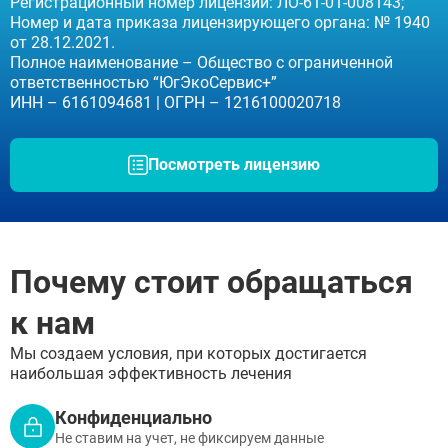
Регистрационный номер лицензии: ЛО-61-01-008143;
Сергиев Посад
Номер и дата приказа лицензирующего органа: № 1940
Серпухов
от 28.12.2021.
ЗАДАТЬ ВОПРОС
Химки
Полное наименование – Общество с ограниченной
Чехов
ЗАПОЛНИТЕ ФОРМУ
ответственностью “ЮгЭкоСервис+”
Щёлково
ИНН – 6161094681 | ОГРН – 1216100020718
ВЫЗВАТЬ ВРАЧА
Электросталь
Заполните форму ниже, мы вам
Котельники
перезвоним
Электроугли
Посмотреть лицензию
Лыткарино
Павловский Посад
Ступино
Дмитров
Фрязино
Почему стоит обращаться
Дзержинский
Отправить
Солнечногорск
Отправить
к нам
Краснознаменск
Оставляя заявку Вы соглашаетесь с
политикой
конфиденциальности
Кашира
Отправить
Оставляя заявку Вы соглашаетесь с
политикой
Мы создаем условия, при которых достигается
Апрелевка
конфиденциальности
наибольшая эффективность лечения
Звенигород
Оставляя заявку Вы соглашаетесь с
политикой
конфиденциальности
Протвино
Конфиденциально
Шатура
Истра
Не ставим на учет, не фиксируем данные