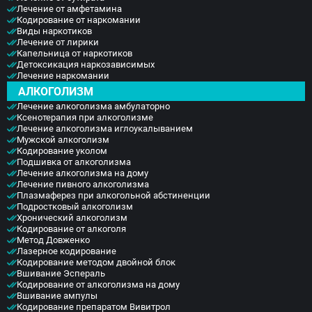
Люди с активным образом жизни, где требуется
избавления от этой зависимости. Если вы решили
Лечение от амфетамина
много энергии и сил употребляют энергетические
выбрать наш центр, звоните по телефонам
Кодирование от наркомании
Виды наркотиков
напитки, кофе, крепкие чаи, аптечные
указанным на сайте, специалисты горячей линии
Лечение от лирики
стимуляторы, которые также постепенно приводят
всегда на связи, ответят на любые вопросы.
Капельница от наркотиков
к привыканию. Причем заболевание от таких
Детоксикация наркозависимых
веществ выявляется, как правило, на уже
Лечение наркомании
запущенных стадиях. К лекарствам с
АЛКОГОЛИЗМ
психоактивным действием, но не относящимся к
Лечение алкоголизма амбулаторно
наркотическим средствам прибегают наркоманы,
Ксенотерапия при алкоголизме
Лечение алкоголизма иглоукалыванием
алкоголики, с помощью препаратов они снижают
Мужской алкоголизм
дозу веществ, к которым у них уже есть стойкая
Кодирование уколом
зависимость, это называется полинаркомания или
Подшивка от алкоголизма
политоксикомания.
Лечение алкоголизма на дому
Лечение пивного алкоголизма
Плазмаферез при алкогольной абстиненции
Подростковый алкоголизм
Хронический алкоголизм
Кодирование от алкоголя
Метод Довженко
Лазерное кодирование
Кодирование методом двойной блок
Вшивание Эспераль
Кодирование от алкоголизма на дому
Вшивание ампулы
Кодирование препаратом Вивитрол