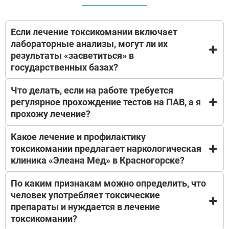
Если лечение токсикомании включает
лабораторные анализы, могут ли их
результаты «засветиться» в
государственных базах?
Что делать, если на работе требуется
Мы понимаем ваше беспокойство. Нет, не могут.
регулярное прохождение тестов на ПАВ, а я
Частная клиника проводит диагностику во
прохожу лечение?
внутренней лаборатории или через партнёрские
центры с соблюдением конфиденциальности.
Результаты хранятся в зашифрованной системе и
Какое лечение и профилактику
Мы понимаем вашу предусмотрительность. При
не передаются в наркологические службы, МВД
токсикомании предлагает наркологическая
обращении в частную клинику информация о
или единые медицинские реестры. При желании
клиника «Элеана Мед» в Красногорске?
лечении не передаётся работодателю, кадровым
можно сдать анализы под индивидуальным
службам или лабораториям, проводящим
кодом, без указания ФИО. Вы получаете помощь
скрининги. По закону (врачебная тайна, 152-ФЗ),
По каким признакам можно определить, что
анонимно — на каждом этапе.
Методы лечения токсикомании практически не
диагноз составляет конфиденциальную
человек употребляет токсические
отличаются от лечения наркотической
информацию. При необходимости врач выдаст
препараты и нуждается в лечение
зависимости:
нейтральную справку: «наблюдение у
Выезд нарколога на дом
;
токсикомании?
специалиста», «восстановительный курс». Вы
Детоксикация – очищение организма от