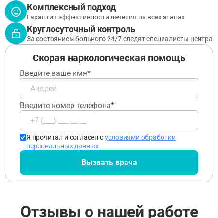
Ликино-Дулёво
Комплексный подход
Можайск
Гарантия эффективности лечения на всех этапах
Дедовск
Круглосуточный контроль
Электрогорск
За состоянием больного 24/7 следят специалисты центра
Луховицы
Лосино-Петровский
Скорая наркологическая помощь
Красноармейск
Волоколамск
Введите ваше имя*
Озёры
Старая Купавна
Кубинка
Введите номер телефона*
Голицыно
Бронницы
Рошаль
Я прочитал и согласен с
условиями обработки
Хотьково
персональных данных
Зарайск
Куровское
Вызвать врача
Пущино
Черноголовка
Талдом
Руза
Отзывы о нашей работе
Краснозаводск