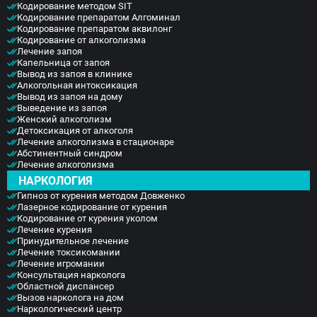
Кодирование методом SIT
Кодирование препаратом Алгоминал
Кодирование препаратом аквилонг
Кодирование от алкоголизма
Лечение запоя
Капельница от запоя
Вывод из запоя в клинике
Алкогольная интоксикация
Вывод из запоя на дому
Выведение из запоя
Женский алкоголизм
Детоксикация от алкоголя
Лечение алкоголизма в стационаре
Абстинентный синдром
Лечение алкоголизма
НАРКОЛОГИЯ
Гипноз от курения методом Довженко
Лазерное кодирование от курения
Кодирование от курения уколом
Лечение курения
Принудительное лечение
Лечение токсикомании
Лечение игромании
Консультация нарколога
Областной диспансер
Вызов нарколога на дом
Наркологический центр